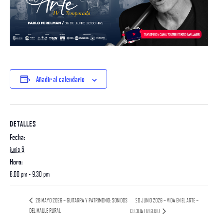
Añadir al calendario
DETALLES
Fecha:
junio 6
Hora:
8:00 pm - 9:30 pm
20 JUNIO 2026 – VIDA EN EL ARTE –
28 MAYO 2026 – GUITARRA Y PATRIMONIO: SONIDOS
DEL MAULE RURAL
CECILIA FRIGERIO