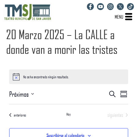
MENU
20 Marzo 2025 – La CALLE a
donde van a morir las tristes
No se ha encontrado ningún resultado.
Aviso
Navegaci
Nave
Próximos
Buscar
Resumen
Seleccionar
de
de
fecha.
vista
Hoy
Eventos
siguientes
Eventos
búsqueda
anteriores
de
y
Even
Suscribirse al calendario