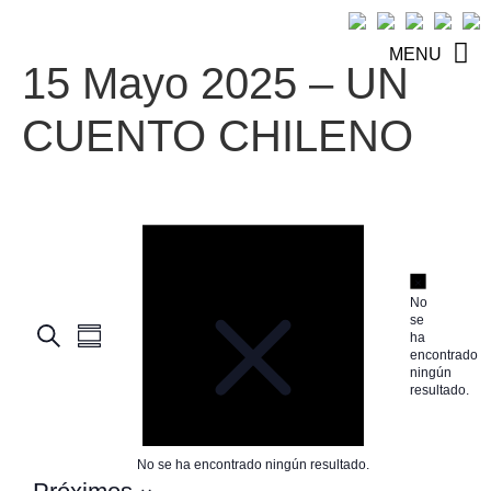
MENU
15 Mayo 2025 – UN
CUENTO CHILENO
Aviso
Aviso
No
se
Navegación
Navegación
Buscar
ha
Resumen
encontrado
de
de
ningún
resultado.
vistas
búsqueda
de
y
No se ha encontrado ningún resultado.
Evento