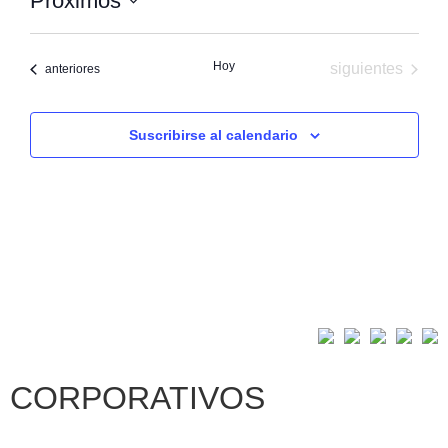
Próximos
vistas
Seleccionar
fecha.
de
Hoy
Eventos
siguientes
Eventos
anteriores
Eventos
Suscribirse al calendario
CORPORATIVOS