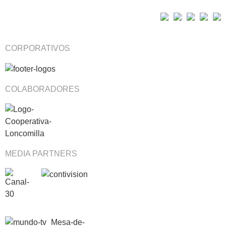
Reencuentro de Orquestas
La Poesía en 
CORPORATIVOS
Festival de Navidad San Javier 2022
COLABORADORES
MEDIA PARTNERS