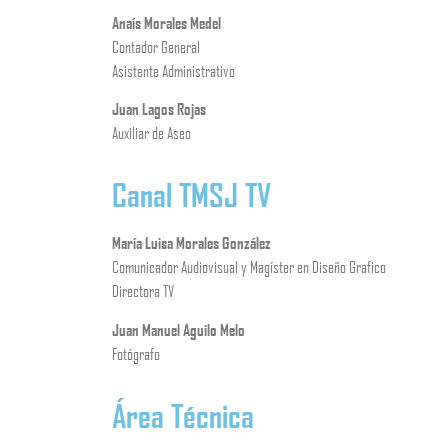
Anaís Morales Medel
Contador General
Asistente Administrativo
Juan Lagos Rojas
Auxiliar de Aseo
Canal TMSJ TV
María Luisa Morales González
Comunicador Audiovisual y Magíster en Diseño Grafico
Directora TV
Juan Manuel Aguilo Melo
Fotógrafo
Área Técnica