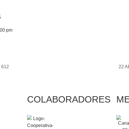
1
:00 pm
 612
22 A
COLABORADORES
ME